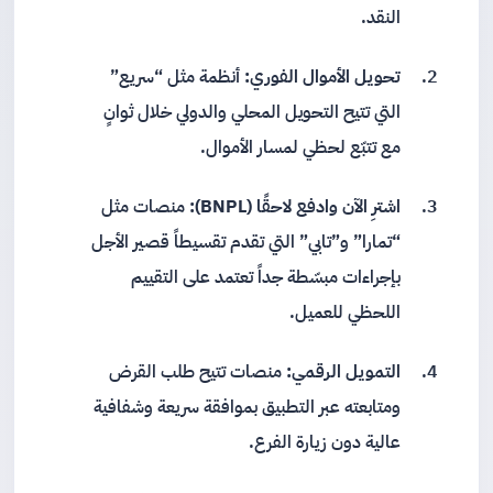
النقد.
تحويل الأموال الفوري:
أنظمة مثل “سريع”
التي تتيح التحويل المحلي والدولي خلال ثوانٍ
مع تتبّع لحظي لمسار الأموال.
اشترِ الآن وادفع لاحقًا (BNPL):
منصات مثل
“تمارا” و”تابي” التي تقدم تقسيطاً قصير الأجل
بإجراءات مبسّطة جداً تعتمد على التقييم
اللحظي للعميل.
التمويل الرقمي:
منصات تتيح طلب القرض
ومتابعته عبر التطبيق بموافقة سريعة وشفافية
عالية دون زيارة الفرع.