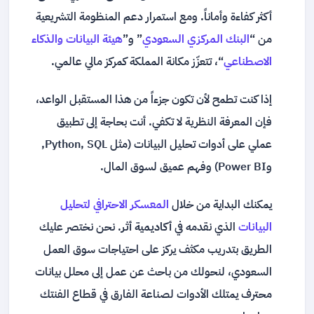
أكثر كفاءة وأماناً. ومع استمرار دعم المنظومة التشريعية
من “
البنك المركزي السعودي
” و”
هيئة البيانات والذكاء
الاصطناعي
“، تتعزّز مكانة المملكة كمركز مالي عالمي.
إذا كنت تطمح لأن تكون جزءاً من هذا المستقبل الواعد،
فإن المعرفة النظرية لا تكفي. أنت بحاجة إلى تطبيق
عملي على أدوات تحليل البيانات (مثل Python, SQL,
وPower BI) وفهم عميق لسوق المال.
يمكنك البداية من خلال
المعسكر الاحترافي لتحليل
البيانات
الذي نقدمه في
أكاديمية أثر
. نحن نختصر عليك
الطريق بتدريب مكثف يركز على احتياجات سوق العمل
السعودي، لنحولك من باحث عن عمل إلى محلل بيانات
محترف يمتلك الأدوات لصناعة الفارق في قطاع الفنتك