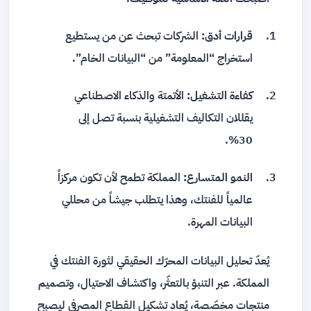
قرارات أدق:
الشركات تبحث عن من يستطيع
استخراج “المعلومة” من “البيانات الخام”.
كفاءة التشغيل:
الأتمتة والذكاء الاصطناعي
يقللان التكاليف التشغيلية بنسبة تصل إلى
30%.
النمو المتسارع:
المملكة تطمح لأن تكون مركزاً
عالمياً للفنتك، وهذا يتطلب جيشاً من محللي
البيانات المهرة.
يُعدّ تحليل البيانات المحرّك الحقيقي لثورة الفنتك في
المملكة. عبر التنبؤ بالتعثّر، واكتشاف الاحتيال، وتصميم
منتجات مخصّصة، يُعاد تشكيل القطاع المصرفي ليصبح