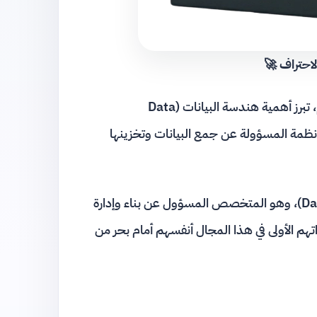
احتراف 🚀
في عالم يعتمد بشكل متزايد على الذكاء الاصطناعي وتحليل الأرقام، تبرز أهمية هندسة البيانات (Data
انة الأنظمة المسؤولة عن جمع البيانات وتخزينها
خلف كل مشروع تقني ناجح، يوجد مهندس بيانات (Data Engineer)، وهو المتخصص المسؤول عن بناء وإدارة
م الأولى في هذا المجال أنفسهم أمام بحر من