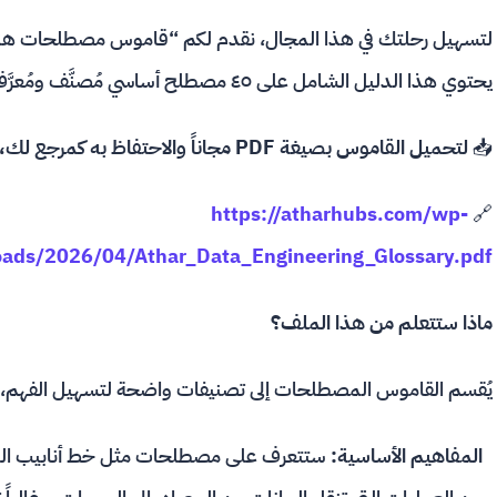
لتسهيل رحلتك في هذا المجال، نقدم لكم “قاموس مصطلحات هندسة الب
يحتوي هذا الدليل الشامل على ٤٥ مصطلح أساسي مُصنَّف ومُعرَّف بالعربية
📥
لتحميل القاموس بصيغة PDF مجاناً والاحتفاظ به كمرجع لك، اضغط على الرابط التالي:
https://atharhubs.com/wp-
🔗
oads/2026/04/Athar_Data_Engineering_Glossary.pdf
ماذا ستتعلم من هذا الملف؟
يُقسم القاموس المصطلحات إلى تصنيفات واضحة لتسهيل الفهم، 
المفاهيم الأساسية: