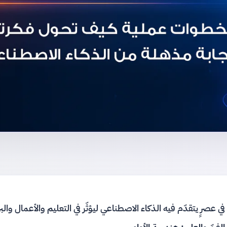
في عصرٍ يتقدّم فيه الذكاء الاصطناعي ليؤثّر في التعليم والأعمال و