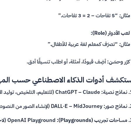
مثال:
“5 تفاحات – 2 = 3 تفاحات.”
لعب الأدوار (Role):
مثال:
“تصرّف كمعلم لغة عربية للأطفال.”
كرّر وحسّن:
أضِف قيودًا، أمثلة، أو اطلب تنسيقًا أدق.
ستكشف أدوات الذكاء الاصطناعي حسب الم
نماذج نصية:
ChatGPT – Claude (للتعليم، التلخيص، توليد الأفكار).
نماذج صور:
DALL·E – MidJourney (لإنشاء الصور من النصوص).
مساحات تجريب (Playgrounds):
OpenAI Playground (لاختبار الأوامر بسرعة).