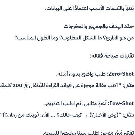
تتنبّأ بالكلمات الأنسب اعتمادًا على البيانات.
حدّد الهدف والجمهور والمخرجات
من هو القارئ؟ ما الشكل المطلوب؟ وما الطول المناسب؟
تقنيات صياغة فعّالة:
Zero-Shot:
طلب واضح بدون أمثلة.
مثال:
“اكتب مقالة موجزة عن فوائد القراءة للأطفال في 200 كلمة.”
Few-Shot:
أعطِ مثالين، ثم اطلب التطبيق.
مثال:
“(وش الأخبار؟) → كيف حالك؟ … الآن: (وينك من زمان؟)”
تفكير مُبرَّر موجز:
اطلب سببًا مختصرًا للنتيجة.