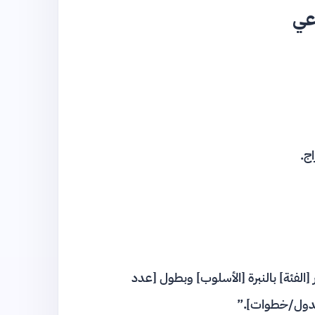
عي
ج.
الفئة] بالنبرة [الأسلوب] وبطول [عدد
/جدول/خطوات].”