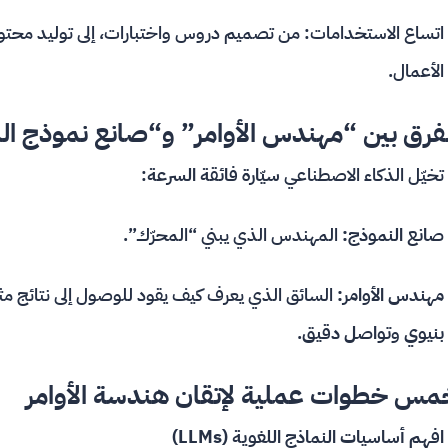
اتساع الاستخدامات: من تصميم دروس واختبارات، إلى توليد محتوى
الأعمال.
لفرق بين “مهندس الأوامر” و“صانع نموذج ال
تخيّل الذكاء الاصطناعي
سيّارة فائقة السرعة
:
صانع النموذج:
المهندس الذي يبني “المحرّك”.
مهندس الأوامر:
السائق الذي يعرف كيف يقود للوصول إلى نتائج مثال
بنيوي
و
تواصل دقيق
.
مس خطوات عملية لإتقان هندسة الأوامر
افهم أساسيات النماذج اللغوية (LLMs)