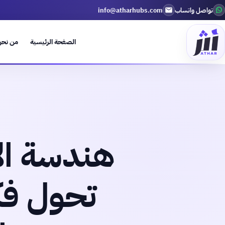
تواصل واتساب
info@atharhubs.com
الصفحة الرئيسية
من نح
هندسة ال
تحول فك