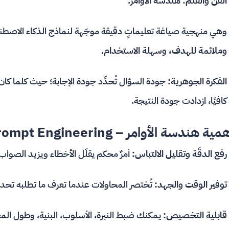
الفنّ والعلم
:
هندسة الأوامر
.
وهي منهجية صياغة تعليماتٍ دقيقة موجّهة لنماذج الذكاء الاص
وملائمة للهدف، وسهلة الاستخدام
.
الفكرة الجوهرية:
جودة السؤال تُحدِّد جودة الإجابة؛ حيث كلما كان
كافيًا، ازدادت جودة النتيجة.
ية هندسة الأوامر – Prompt Engineering في عصر الذكاء الاصطناعي
رفع الدقّة وتقليل الالتباس:
أمرٌ محكم يقلّل الأخطاء ويزيد الصواب
توفير الوقت والجهد:
تُختصر المحاولات عندما تعرف ما تطلبه تحديد
قابلية التخصيص:
يمكنك ضبط النبرة، الأسلوب، البنية، وطول الم