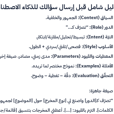
ليل شامل قبل إرسال سؤالك للذكاء الاصطنا
السياق (Context):
الجمهور والخلفية.
الدور (Role):
“تصرّف كـ…”
النيّة (Intent):
تبسيط/تحليل/مقارنة/ابتكار.
الأسلوب (Style):
فصحى/تقني/سردي + الطول.
المعطيات والقيود (Parameters):
مدى زمني، مصادر، صيغة إخرا
الأمثلة (Examples):
نموذج مختصر لما تريده.
التحقّق (Evaluation):
دقّة – تغطية – وضوح.
صيغة جاهزة:
“تصرّف كـ[الدور] واصنع لي [نوع المخرج] حول [الموضوع] لجمهور [
الكلمات]. التزم بالقيود: […]. أعطني المخرجات بتنسيق [قائمة