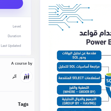
Level
Duration
Last Updated
A course by
أثر
Tags