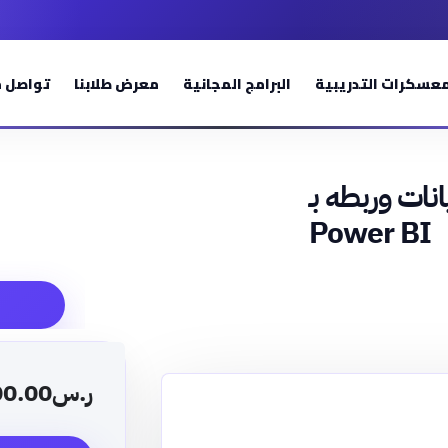
معسكرات التدريبية
البرامج المجانية
معرض طلابنا
تواصل م
نات وربطه بـ
Power BI
ر.س
00.00