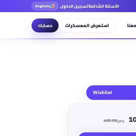
الأسئلة الشائعة
تسجيل الدخول
English
عنا
استعرض المعسكرات
حسابك
Wishlist
1
ر.س
600.00